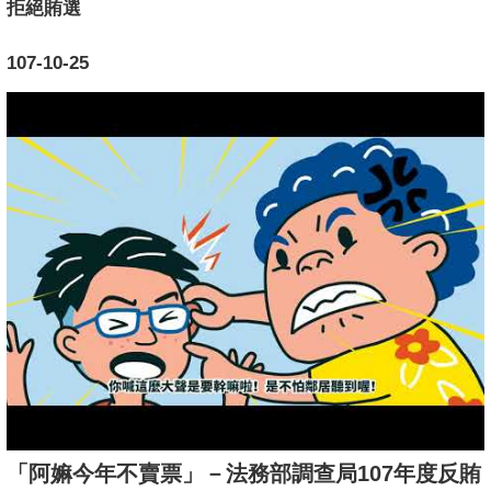
拒絕賄選
107-10-25
「阿嫲今年不賣票」－法務部調查局107年度反賄