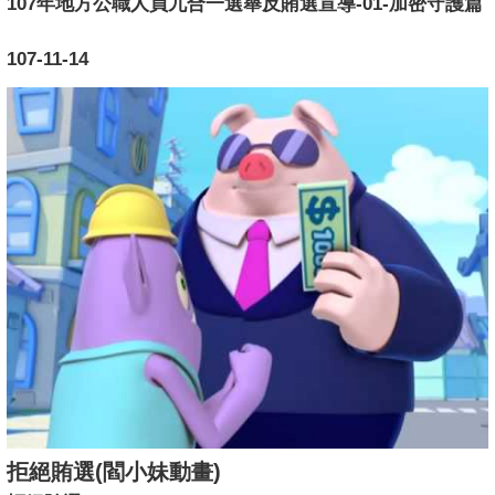
107年地方公職人員九合一選舉反賄選宣導-01-加密守護篇
107-11-14
拒絕賄選(閻小妹動畫)