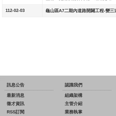
112-02-03
龜山區A7二期內道路開闢工程-變三
:::
訊息公告
認識我們
最新消息
組織架構
徵才資訊
主管介紹
RSS訂閱
業務執掌