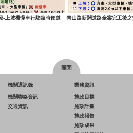
段-上坡機慢車行駛臨時便道
青山路新闢道路全案完工後之
關閉
機關通訊錄
業務資訊
機關聯絡資訊
施政目標
交通資訊
施政計畫
施政報告
施政成果