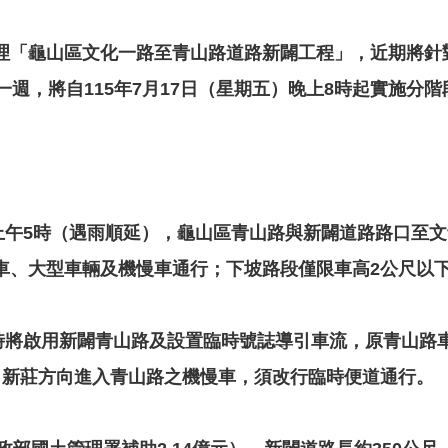
「龜山區文化一路至青山路道路新闢工程」，近期將針對
一週，將自115年7月17日（星期五）晚上8時起實施分
(星期一)上午5時（遇雨順延），龜山區青山路與新闢道路路
車、大型車輛及機慢車通行；下坡路段僅限車高2公尺以
車，屆時將啟用新闢青山路及設置臨時號誌導引車流，原青山
自新莊方向進入青山路之機慢車，須改行臨時便道通行。