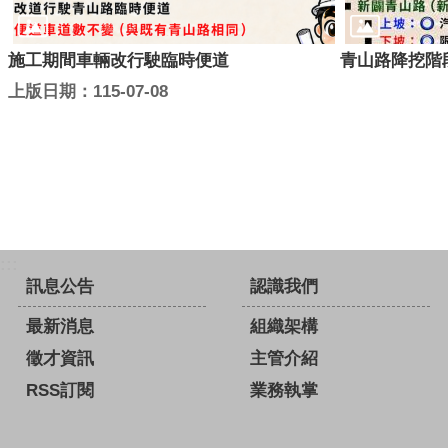
施工期間車輛改行駛臨時便道
青山路降挖階
上版日期：115-07-08
:::
訊息公告
認識我們
最新消息
組織架構
徵才資訊
主管介紹
RSS訂閱
業務執掌