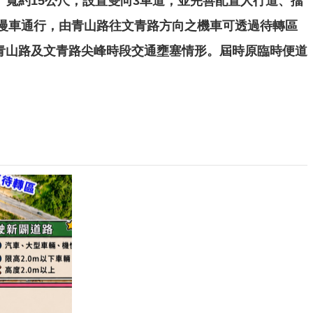
尺、寬約15公尺，設置雙向3車道，並完善配置人行道、擋
慢車通行，由青山路往文青路方向之機車可透過待轉區
解青山路及文青路尖峰時段交通壅塞情形。屆時原臨時便道